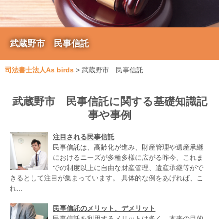
武蔵野市 民事信託
司法書士法人As birds
>
武蔵野市 民事信託
武蔵野市 民事信託に関する基礎知識記
事や事例
注目される民事信託
民事信託は、高齢化が進み、財産管理や遺産承継
におけるニーズが多種多様に広がる昨今、これま
での制度以上に自由な財産管理、遺産承継等がで
きるとして注目が集まっています。 具体的な例をあげれば、こ
れ...
民事信託のメリット、デメリット
民事信託を利用するメリットは多く、本来の目的