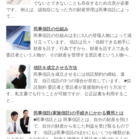
でないとできないことも存在するため注意が必要
です。 例えば、認知症になった方の財産管理は民事信託によっ
て...
民事信託の仕組み
民事信託の仕組みは主に3人の登場人物によって成
り立っています。 信託は元々「信頼できる相手に
財産を託す」行為ですから、財産を託す人である
委託者という人物が、その財産を管理する受託者という人物へ...
信託を成立させる方法
民事信託を成立させるには信託契約の締結、遺
言、自己信託の3つの場合が存在しています。 ■信
託契約 委託者と受託者が直接契約を行う方法で
す。私文書でも行うことが可能ですが、公正証書を利用するこ
と...
民事信託(家族信託)の手続きにかかる費用とは
■民事信託とは 民事信託とは、自分の財産を預け
て、自分の財産から生じた利益を受け取るもので
す。 信託は民事信託のほかにもいくつか種類があ