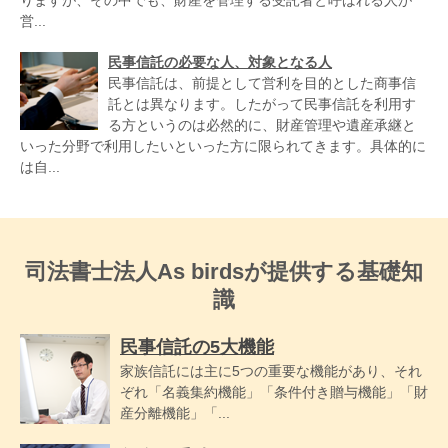
りますが、その中でも、財産を管理する受託者と呼ばれる人が
営...
民事信託の必要な人、対象となる人
民事信託は、前提として営利を目的とした商事信
託とは異なります。したがって民事信託を利用す
る方というのは必然的に、財産管理や遺産承継と
いった分野で利用したいといった方に限られてきます。具体的に
は自...
司法書士法人As birdsが提供する基礎知
識
民事信託の5大機能
家族信託には主に5つの重要な機能があり、それ
ぞれ「名義集約機能」「条件付き贈与機能」「財
産分離機能」「...