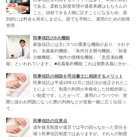
である、柔軟な財産管理や遺産承継はもちろんの
こと、信頼できる人物に託すことになるため、原
則的には料金も発生しません。誰でも手軽に、運用のための財産
管理...
民事信託の5大機能
家族信託には主に5つの重要な機能があり、それぞ
れ「名義集約機能」「条件付き贈与機能」「財産
分離機能」「物件の債権化機能」「意思凍結機
能」といわれています。 ■名義集約機能 これは複数名義に分か...
民事信託の相談を司法書士に相談するメリット
民事信託は平成18年12月に信託法が改正されたこ
とによって、制度の利用が本格化した比較的新し
い制度です。したがって、運用のノウハウや、実
際に扱われ問題になった際の判例などが首魁一般に広く出回っ
て...
民事信託の注意点
成年後見制度や遺言では手の回らなかった部分を
補う民事信託制度ではありますが、それらの制度