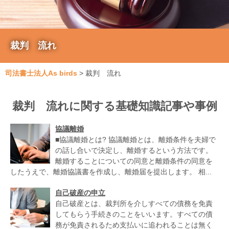
裁判 流れ
司法書士法人As birds
>
裁判 流れ
裁判 流れに関する基礎知識記事や事例
協議離婚
■協議離婚とは? 協議離婚とは、離婚条件を夫婦で
の話し合いで決定し、離婚するという方法です。
離婚することについての同意と離婚条件の同意を
したうえで、離婚協議書を作成し、離婚届を提出します。 相...
自己破産の申立
自己破産とは、裁判所を介しすべての債務を免責
してもらう手続きのことをいいます。すべての債
務が免責されるため支払いに追われることは無く