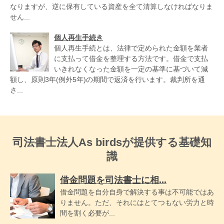
なりますが、逆に保有している資産を全て清算しなければなりま
せん...
個人再生手続き
個人再生手続とは、法律で定められた金額を業者
に支払って借金を整理する方法です。借金で支払
いきれなくなった金額を一定の基準に基づいて減
額し、原則3年(例外5年)の期間で返済を行います。裁判所を通
さ...
司法書士法人As birdsが提供する基礎知
識
借金問題を司法書士に相...
借金問題を自分自身で解決する事は不可能ではあ
りません。ただ、それにはとてつもない労力と時
間を割く必要が...