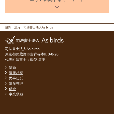
裁判 流れ
｜司法書士法人As birds
司法書士法人As birds
東京都武蔵野市吉祥寺本町3-8-20
代表司法書士：勅使 康友
離婚
遺産相続
民事信託
遺産整理
借金
事業承継