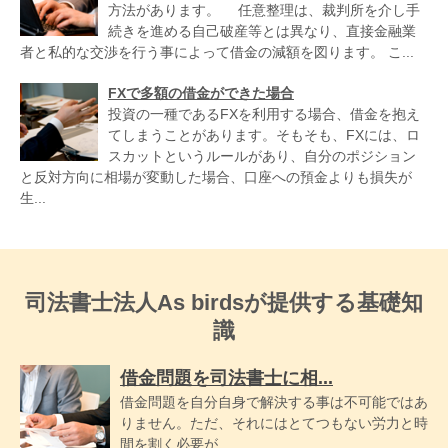
方法があります。 任意整理は、裁判所を介し手
続きを進める自己破産等とは異なり、直接金融業
者と私的な交渉を行う事によって借金の減額を図ります。 こ...
FXで多額の借金ができた場合
投資の一種であるFXを利用する場合、借金を抱え
てしまうことがあります。そもそも、FXには、ロ
スカットというルールがあり、自分のポジション
と反対方向に相場が変動した場合、口座への預金よりも損失が
生...
司法書士法人As birdsが提供する基礎知
識
借金問題を司法書士に相...
借金問題を自分自身で解決する事は不可能ではあ
りません。ただ、それにはとてつもない労力と時
間を割く必要が...