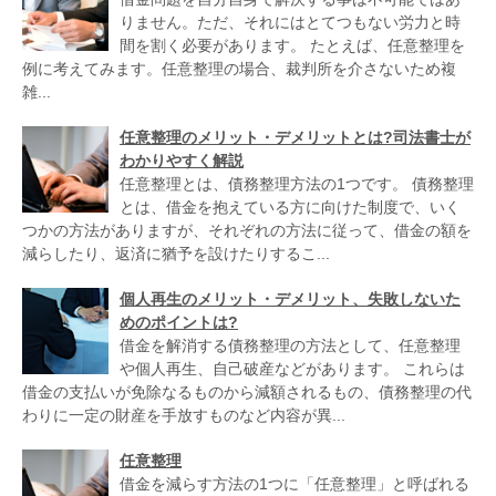
りません。ただ、それにはとてつもない労力と時
間を割く必要があります。 たとえば、任意整理を
例に考えてみます。任意整理の場合、裁判所を介さないため複
雑...
任意整理のメリット・デメリットとは?司法書士が
わかりやすく解説
任意整理とは、債務整理方法の1つです。 債務整理
とは、借金を抱えている方に向けた制度で、いく
つかの方法がありますが、それぞれの方法に従って、借金の額を
減らしたり、返済に猶予を設けたりするこ...
個人再生のメリット・デメリット、失敗しないた
めのポイントは?
借金を解消する債務整理の方法として、任意整理
や個人再生、自己破産などがあります。 これらは
借金の支払いが免除なるものから減額されるもの、債務整理の代
わりに一定の財産を手放すものなど内容が異...
任意整理
借金を減らす方法の1つに「任意整理」と呼ばれる