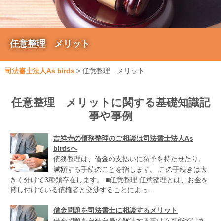
任意整理 メリット
司法書士法人As birds
>
任意整理 メリット
任意整理 メリットに関する基礎知識記
事や事例
吉祥寺の債務整理のご相談は司法書士法人As
birdsへ
債務整理は、借金の支払いに猶予を持たせたり、
減額する手続のことを指します。 この手続きは大
きく分けて3種類存在します。 ■任意整理 任意整理とは、お金を
貸し付けている債権者と交渉することによっ...
借金問題を司法書士に相談するメリット
借金問題を自分自身で解決する事は不可能ではあ