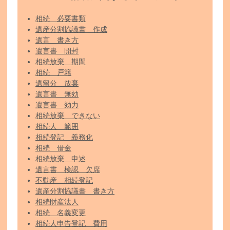
相続 必要書類
遺産分割協議書 作成
遺言 書き方
遺言書 開封
相続放棄 期間
相続 戸籍
遺留分 放棄
遺言書 無効
遺言書 効力
相続放棄 できない
相続人 範囲
相続登記 義務化
相続 借金
相続放棄 申述
遺言書 検認 欠席
不動産 相続登記
遺産分割協議書 書き方
相続財産法人
相続 名義変更
相続人申告登記 費用