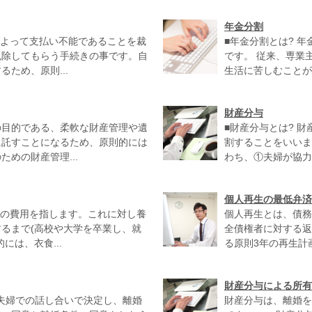
年金分割
によって支払い不能であることを裁
■年金分割とは? 
免除してもらう手続きの事です。自
です。 従来、専業
ため、原則...
生活に苦しむことが多
財産分与
の目的である、柔軟な財産管理や遺
■財産分与とは? 
に託すことになるため、原則的には
割することをいいま
めの財産管理...
わち、①夫婦が協力
個人再生の最低弁済
等の費用を指します。これに対し養
個人再生とは、債務
るまで(高校や大学を卒業し、就
全債権者に対する返
には、衣食...
る原則3年の再生計
財産分与による所有
を夫婦での話し合いで決定し、離婚
財産分与は、離婚を