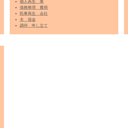
個人再生 車
債務整理 費用
民事再生 会社
夫 借金
調停 申し立て