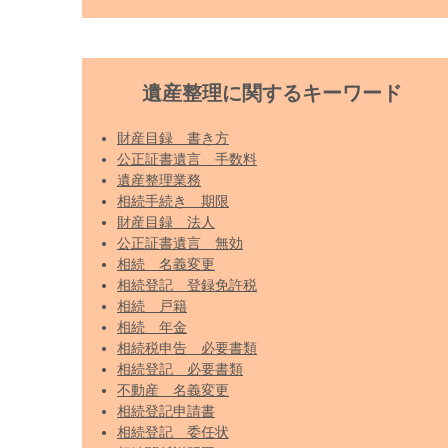
遺産整理に関するキーワード
財産目録 書き方
公正証書遺言 手数料
遺産整理業務
相続手続き 期限
財産目録 法人
公正証書遺言 無効
相続 名義変更
相続登記 登録免許税
相続 戸籍
相続 年金
相続税申告 必要書類
相続登記 必要書類
不動産 名義変更
相続登記申請書
相続登記 委任状