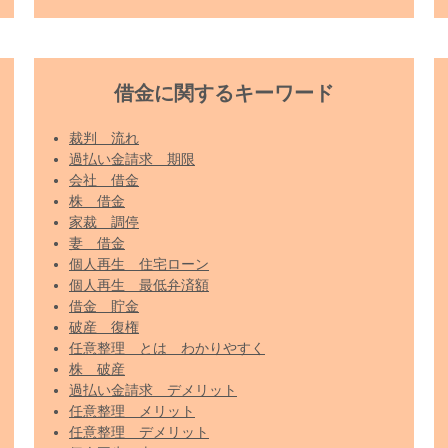
借金に関するキーワード
裁判 流れ
過払い金請求 期限
会社 借金
株 借金
家裁 調停
妻 借金
個人再生 住宅ローン
個人再生 最低弁済額
借金 貯金
破産 復権
任意整理 とは わかりやすく
株 破産
過払い金請求 デメリット
任意整理 メリット
任意整理 デメリット