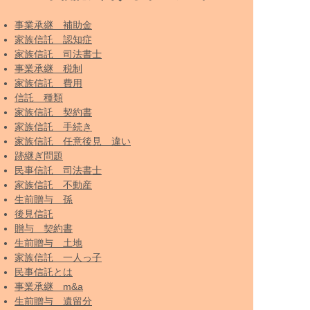
事業承継 補助金
家族信託 認知症
家族信託 司法書士
事業承継 税制
家族信託 費用
信託 種類
家族信託 契約書
家族信託 手続き
家族信託 任意後見 違い
跡継ぎ問題
民事信託 司法書士
家族信託 不動産
生前贈与 孫
後見信託
贈与 契約書
生前贈与 土地
家族信託 一人っ子
民事信託とは
事業承継 m&a
生前贈与 遺留分