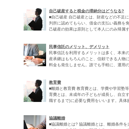
自己破産すると税金の滞納分はどうなる?
■自己破産 自己破産とは、財産などの不足
判所に認めてもらい、借金の支払い義務を
己破産の効果は原則として本人にのみ帰属する
民事信託のメリット、デメリット
民事信託を利用するメリットは多く、本来
産承継はもちろんのこと、信頼できる人物
料金も発生しません。誰でも手軽に、運用のた
教育費
■離婚と教育費 教育費とは、学費や学習塾
育費とは、未成年の子どもが成長し、自立す
職するまで)に必要な費用をいいます。具体的
協議離婚
■協議離婚とは? 協議離婚とは、離婚条件