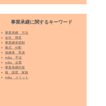
事業承継に関するキーワード
事業承継 方法
会社 買収
事業継承税制
株式 分配
後継者 育成
m&a 手法
m&a 企業
事業承継対策
株 譲渡 家族
m&a メリット