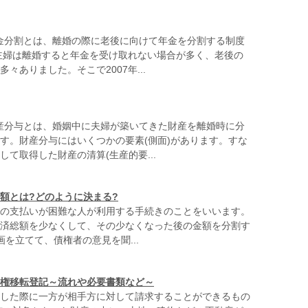
年金分割とは、離婚の際に老後に向けて年金を分割する制度
主婦は離婚すると年金を受け取れない場合が多く、老後の
々ありました。そこで2007年...
財産分与とは、婚姻中に夫婦が築いてきた財産を離婚時に分
す。財産分与にはいくつかの要素(側面)があります。すな
して取得した財産の清算(生産的要...
額とは?どのように決まる?
の支払いが困難な人が利用する手続きのことをいいます。
済総額を少なくして、その少なくなった後の金額を分割す
画を立てて、債権者の意見を聞...
権移転登記～流れや必要書類など～
した際に一方が相手方に対して請求することができるもの