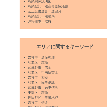
相続関係説明図
相続登記 遺産分割協議書
公正証書遺言 遺留分
相続登記 法務局
戸籍謄本 取得
エリアに関するキーワード
吉祥寺 遺産整理
杉並区 離婚
武蔵野市 借金
杉並区 司法所書士
吉祥寺 相続
杉並区 民事信託
武蔵野市 民事信託
中野区 離婚
世田谷区 事業承継
吉祥寺 借金