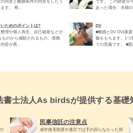
ての同意と離婚条件の同意をしたう
です。 この財産分
。 相...
あった場合、夫婦の
いためのポイントは?
DV
意整理や個人再生、自己破産などが
■離婚とDV DV(
るものから減額されるもの、債務
義をもちます。1つ
容が異...
ての意義です。 ■慰謝
法書士法人As birdsが提供する基礎
民事信託の注意点
の
成年後見制度や遺言では手の回らなかった部