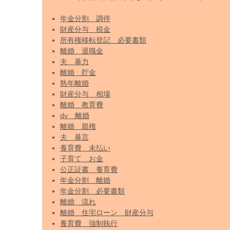
年金分割 調停
財産分与 税金
所有権移転登記 必要書類
離婚 退職金
夫 暴力
離婚 貯金
熟年離婚
財産分与 相場
離婚 教育費
dv 離婚
離婚 親権
夫 暴言
養育費 未払い
子育て お金
公正証書 養育費
年金分割 離婚
年金分割 必要書類
離婚 流れ
離婚 住宅ローン 財産分与
養育費 強制執行