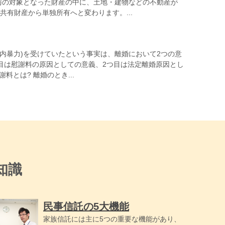
与の対象となった財産の中に、土地・建物などの不動産が
共有財産から単独所有へと変わります。...
家庭内暴力)を受けていたという事実は、離婚において2つの意
目は慰謝料の原因としての意義、2つ目は法定離婚原因とし
料とは? 離婚のとき...
知識
民事信託の5大機能
家族信託には主に5つの重要な機能があり、